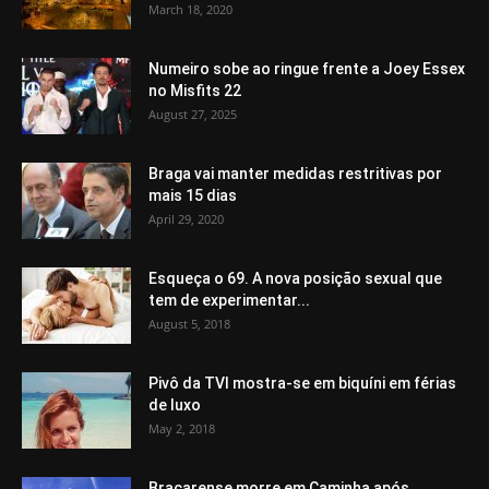
March 18, 2020
Numeiro sobe ao ringue frente a Joey Essex
no Misfits 22
August 27, 2025
Braga vai manter medidas restritivas por
mais 15 dias
April 29, 2020
Esqueça o 69. A nova posição sexual que
tem de experimentar...
August 5, 2018
Pivô da TVI mostra-se em biquíni em férias
de luxo
May 2, 2018
Bracarense morre em Caminha após