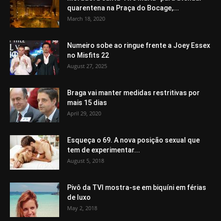
quarentena na Praça do Bocage,...
March 18, 2020
Numeiro sobe ao ringue frente a Joey Essex
no Misfits 22
August 27, 2025
Braga vai manter medidas restritivas por
mais 15 dias
April 29, 2020
Esqueça o 69. A nova posição sexual que
tem de experimentar...
August 5, 2018
Pivô da TVI mostra-se em biquíni em férias
de luxo
May 2, 2018