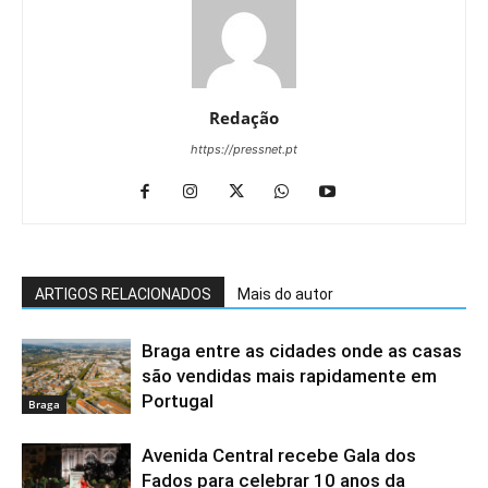
Redação
https://pressnet.pt
ARTIGOS RELACIONADOS
Mais do autor
Braga entre as cidades onde as casas
são vendidas mais rapidamente em
Portugal
Braga
Avenida Central recebe Gala dos
Fados para celebrar 10 anos da