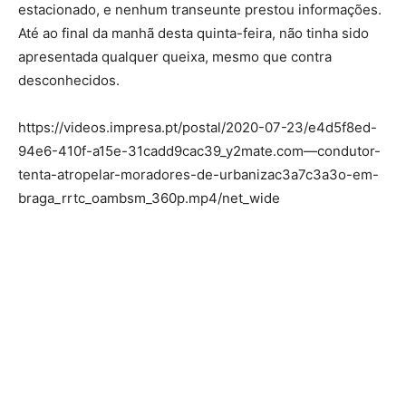
estacionado, e nenhum transeunte prestou informações.
Até ao final da manhã desta quinta-feira, não tinha sido
apresentada qualquer queixa, mesmo que contra
desconhecidos.
https://videos.impresa.pt/postal/2020-07-23/e4d5f8ed-
94e6-410f-a15e-31cadd9cac39_y2mate.com—condutor-
tenta-atropelar-moradores-de-urbanizac3a7c3a3o-em-
braga_rrtc_oambsm_360p.mp4/net_wide