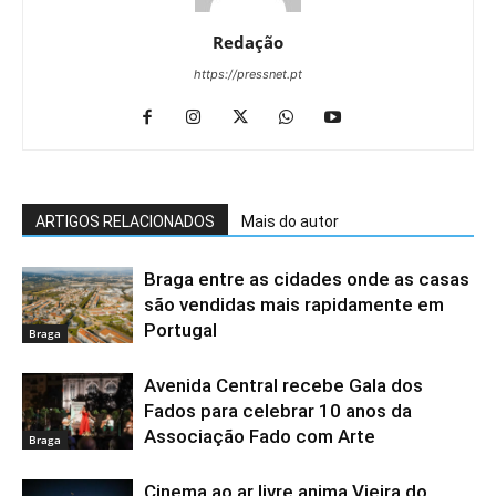
Redação
https://pressnet.pt
ARTIGOS RELACIONADOS
Mais do autor
Braga entre as cidades onde as casas
são vendidas mais rapidamente em
Portugal
Braga
Avenida Central recebe Gala dos
Fados para celebrar 10 anos da
Associação Fado com Arte
Braga
Cinema ao ar livre anima Vieira do