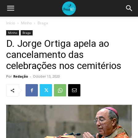
Início
Minho
Braga
Minho
Braga
D. Jorge Ortiga apela ao
cancelamento das
celebrações nos cemitérios
Por
Redação
-
October 13, 2020