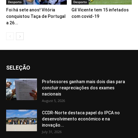
Desporto
Desporto
Foi há sete anos! Vitória
Gil Vicente tem 15 infetados
conquistou Taça de Portugal
com covid-19
a 26...
SELEÇÃO
Professores ganham mais dois dias para
concluir reapreciações dos exames
nacionais
August 5, 2026
CCDR-Norte destaca papel do IPCA no
desenvolvimento económico e na
inovação...
July 31, 2026