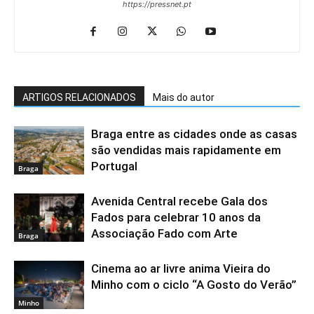
https://pressnet.pt
ARTIGOS RELACIONADOS
Mais do autor
Braga entre as cidades onde as casas
são vendidas mais rapidamente em
Portugal
Braga
Avenida Central recebe Gala dos
Fados para celebrar 10 anos da
Associação Fado com Arte
Braga
Cinema ao ar livre anima Vieira do
Minho com o ciclo “A Gosto do Verão”
Minho