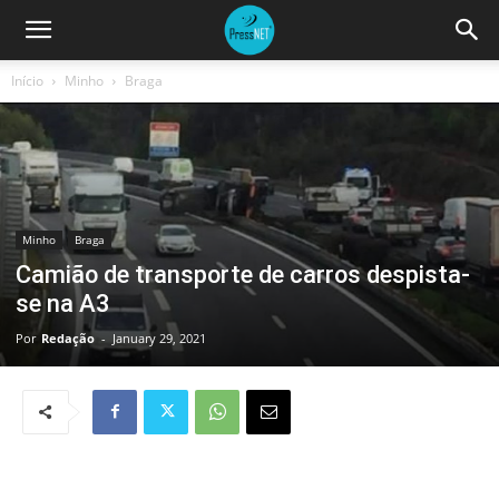
Início
Minho
Braga
Minho
Braga
Camião de transporte de carros despista-
se na A3
Por
Redação
-
January 29, 2021