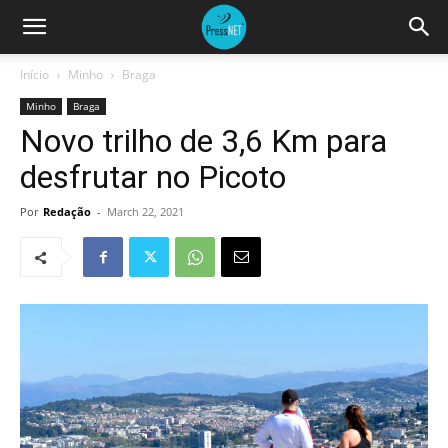
Início
Minho
Braga
Minho
Braga
Novo trilho de 3,6 Km para
desfrutar no Picoto
Por
Redação
-
March 22, 2021