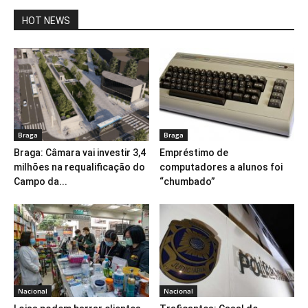
HOT NEWS
Braga
Braga
Braga: Câmara vai investir 3,4
Empréstimo de
milhões na requalificação do
computadores a alunos foi
Campo da...
“chumbado”
Nacional
Nacional