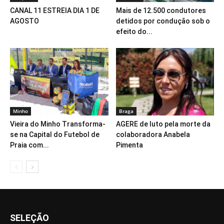
CANAL 11 ESTREIA DIA 1 DE
Mais de 12.500 condutores
AGOSTO
detidos por condução sob o
efeito do...
Minho
Braga
Vieira do Minho Transforma-
AGERE de luto pela morte da
se na Capital do Futebol de
colaboradora Anabela
Praia com...
Pimenta
SELEÇÃO