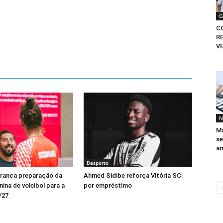
C
C
R
V
N
Ma
se
am
Desporto
rranca preparação da
Ahmed Sidibe reforça Vitória SC
ina de voleibol para a
por empréstimo
/27