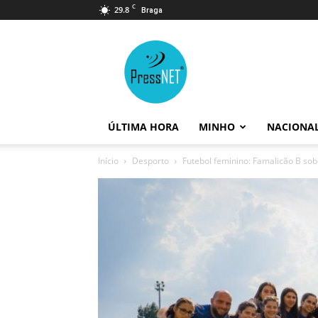
C
29.8
Braga
PressNET
ÚLTIMA HORA
MINHO
NACIONA
Início
Desporto
Futebol feminino: Famalicão B sobe