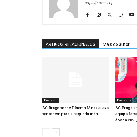
https://pressnet.pt
ARTIGOS RELACIONADOS
Mais do autor
Desporto
Desporto
SC Braga vence Dínamo Minsk e leva
SC Braga a
vantagem para a segunda mão
equipa femin
época 2026