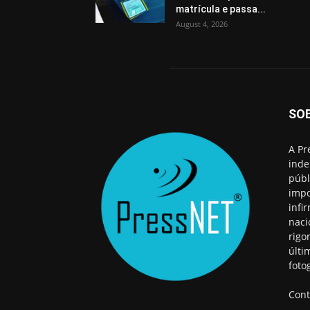
matrícula e passa...
August 4, 2026
SO
A Pr
inde
públ
impo
infi
naci
rigo
últi
foto
Cont