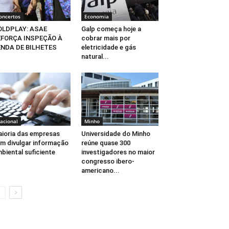
oncertos
Economia
OLDPLAY: ASAE
Galp começa hoje a
EFORÇA INSPEÇÃO À
cobrar mais por
ENDA DE BILHETES
eletricidade e gás
natural...
acional
Minho
ioria das empresas
Universidade do Minho
m divulgar informação
reúne quase 300
biental suficiente
investigadores no maior
congresso ibero-
americano...