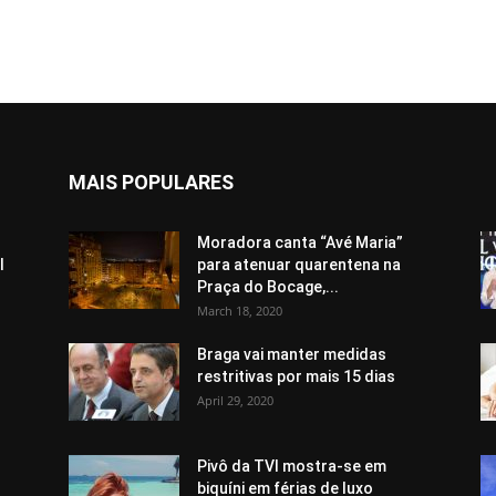
MAIS POPULARES
o
Moradora canta “Avé Maria”
l
para atenuar quarentena na
Praça do Bocage,...
March 18, 2020
Braga vai manter medidas
restritivas por mais 15 dias
April 29, 2020
Pivô da TVI mostra-se em
biquíni em férias de luxo