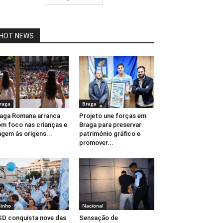
HOT NEWS
raga
Braga
aga Romana arranca
Projeto une forças em
m foco nas crianças e
Braga para preservar
agem às origens...
património gráfico e
promover...
inho
Nacional
D conquista nove das
Sensação de