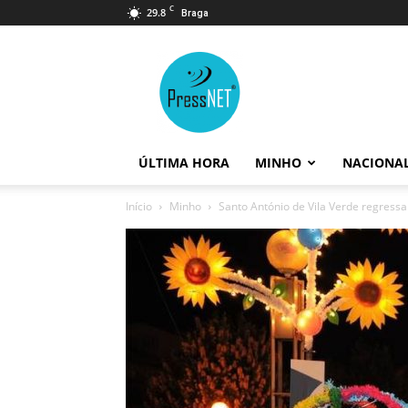
C
29.8
Braga
PressNET
ÚLTIMA HORA
MINHO
NACIONA
Início
Minho
Santo António de Vila Verde regressa