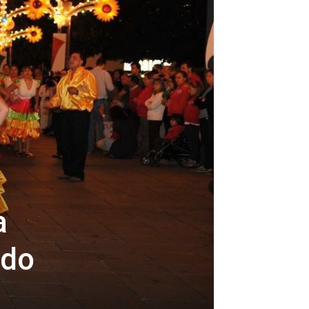
a
odo