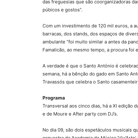
das freguesias que são coorganizadoras das
púbicos e gostos”.
Com um investimento de 120 mil euros, a a
barracas, dos stands, dos espaços de diver
ambulante “foi muito similar a antes da pa
Famalicão, ao mesmo tempo, a procura foi e
A verdade é que o Santo António é celebrad
semana, há a bênção do gado em Santo Antó
Travassós que celebra o Santo casamenteir
Programa
Transversal aos cinco dias, há a XI edição 
e de Moure e After party com DJ’s.
No dia 09, são dois espetáculos musicais q
orquestra da Academia de Música ‘Viv’Arte’ 