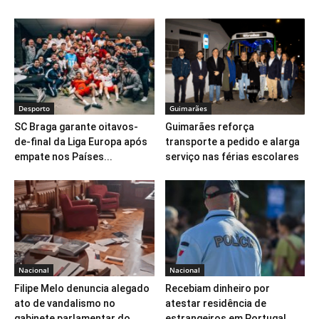
Desporto
Guimarães
SC Braga garante oitavos-
Guimarães reforça
de-final da Liga Europa após
transporte a pedido e alarga
empate nos Países...
serviço nas férias escolares
Nacional
Nacional
Filipe Melo denuncia alegado
Recebiam dinheiro por
ato de vandalismo no
atestar residência de
gabinete parlamentar do...
estrangeiros em Portugal