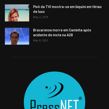
Pivô da TVI mostra-se em biquíni em férias
de luxo
May 2, 2018
Bracarense morre em Caminha após
acidente de mota na A28
May 8, 2022