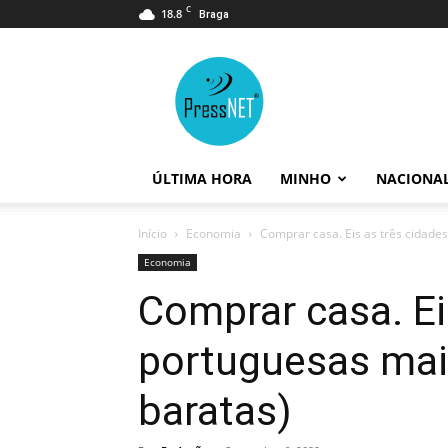
C
18.8
Braga
PressNET
ÚLTIMA HORA
MINHO
NACIONA
Início
Economia
Comprar casa. Eis as três cidade
Economia
Comprar casa. Ei
portuguesas mai
baratas)