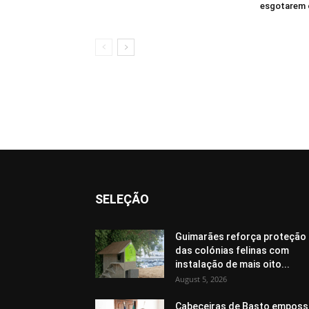
esgotarem 
SELEÇÃO
Guimarães reforça proteção
das colónias felinas com
instalação de mais oito...
August 5, 2026
Cabeceiras de Basto emposs