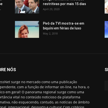
pe
restritivas por mais 15 dias
.
April 29, 2020
Pivô da TVI mostra-se em
biquíni em férias de luxo
May 2, 2018
BRE NÓS
S
essNet surge no mercado como uma publicação
pendente, com a função de informar on-line, na hora, o
ico em geral! O panorama regional surge como uma
rtância vital no conteúdo noticioso da plataforma
rmativa, não esquecendo, contudo, as notícias de âmbito
onal, internacional, desporto e cultura! Com critérios