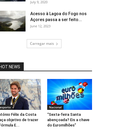
July 9, 2020
Acesso à Lagoa do Fogo nos
Açores passa a ser feito...
June 12, 2023
Carregar mais
HOT NEWS
esporto
Nacional
tónio Félix da Costa
“Sexta-feira Santa
aça objetivo de trazer
abençoada? Eis a chave
Fórmula E...
do Euromilhões”