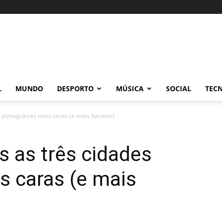
L
MUNDO
DESPORTO
MÚSICA
SOCIAL
TEC
s portuguesas mais caras (e mais baratas)
s as três cidades
s caras (e mais