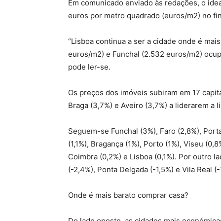
Em comunicado enviado às redações, o idea
euros por metro quadrado (euros/m2) no fin
“Lisboa continua a ser a cidade onde é mai
euros/m2) e Funchal (2.532 euros/m2) ocup
pode ler-se.
Os preços dos imóveis subiram em 17 capit
Braga (3,7%) e Aveiro (3,7%) a liderarem a li
Seguem-se Funchal (3%), Faro (2,8%), Portal
(1,1%), Bragança (1%), Porto (1%), Viseu (0,8
Coimbra (0,2%) e Lisboa (0,1%). Por outro 
(-2,4%), Ponta Delgada (-1,5%) e Vila Real (
Onde é mais barato comprar casa?
Do lado oposto, as cidades mais económica