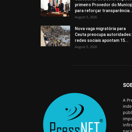
primeiro Provedor do Muníci
para reforçar transparência..
August 5, 2026
Nova vaga migratória para
Ceuta preocupa autoridades:
redes sociais apontam 15...
August 5, 2026
SO
A Pr
inde
públ
impo
infi
naci