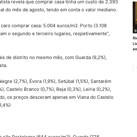
lista revela que comprar casa tinha um custo de 2.393
al do mês de agosto, tendo em conta o valor mediano.
s caro comprar casa: 5.004 euros/m2. Porto (3.108
B
am o segundo e terceiro lugares, respetivamente”,
Ri
Li
em
ais de distrito no mesmo mês, com Guarda (9,2%),
sta.
egre (2,7%), Évora (1,9%), Setúbal (1,5%), Santarém
%), Castelo Branco (0,7%), Beja (0,3%), Leiria (0,2%),
lado, os preços desceram apenas em Viana do Castelo
-1,4%)
s são Portalegre (644 euros/m2), Guarda (776