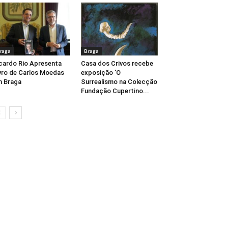
raga
Braga
cardo Rio Apresenta
Casa dos Crivos recebe
vro de Carlos Moedas
exposição ‘O
 Braga
Surrealismo na Colecção
Fundação Cupertino...