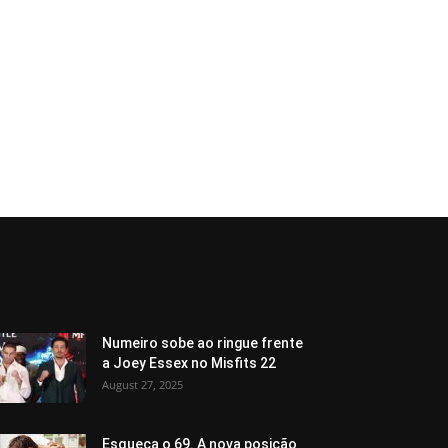
Numeiro sobe ao ringue frente
a Joey Essex no Misfits 22
August 27, 2025
Esqueça o 69. A nova posição