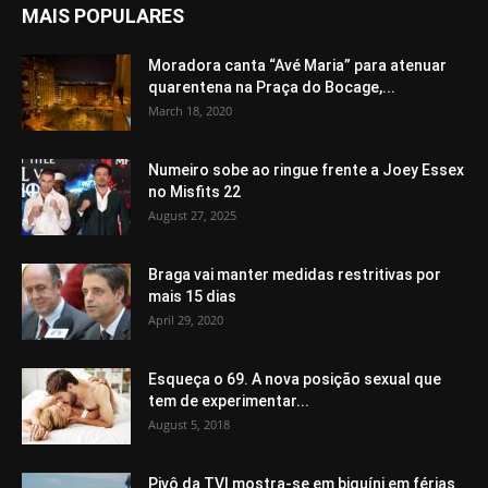
MAIS POPULARES
Moradora canta “Avé Maria” para atenuar
quarentena na Praça do Bocage,...
March 18, 2020
Numeiro sobe ao ringue frente a Joey Essex
no Misfits 22
August 27, 2025
Braga vai manter medidas restritivas por
mais 15 dias
April 29, 2020
Esqueça o 69. A nova posição sexual que
tem de experimentar...
August 5, 2018
Pivô da TVI mostra-se em biquíni em férias