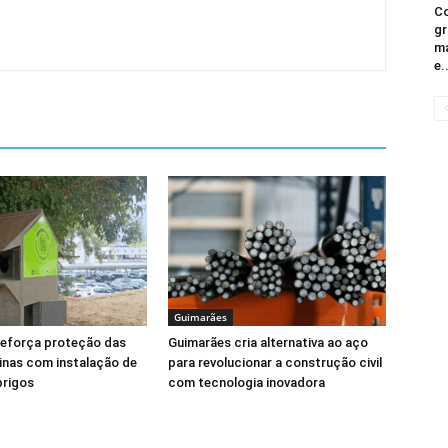
Co
gr
ma
e.
Guimarães
reforça proteção das
Guimarães cria alternativa ao aço
linas com instalação de
para revolucionar a construção civil
brigos
com tecnologia inovadora