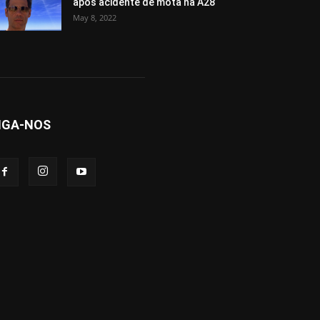
após acidente de mota na A28
May 8, 2022
IGA-NOS