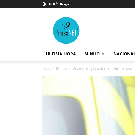
C
16.8
Braga
PressNET
ÚLTIMA HORA
MINHO
NACIONA
Início
Minho
Onze crianças sofreram ferimentos l