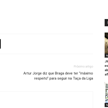
N
JM
es
Próximo artigo
ab
Artur Jorge diz que Braga deve ter “máximo
af
respeito” para seguir na Taça da Liga
N