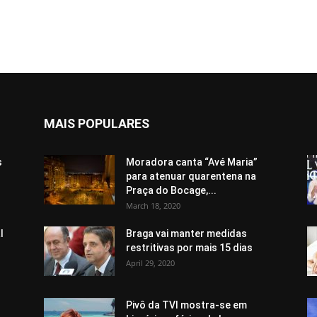
MAIS POPULARES
s
Moradora canta “Avé Maria”
para atenuar quarentena na
Praça do Bocage,...
March 18, 2020
l
Braga vai manter medidas
restritivas por mais 15 dias
April 29, 2020
Pivô da TVI mostra-se em