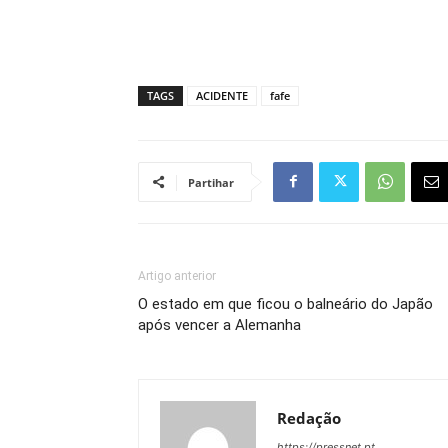
TAGS
ACIDENTE
fafe
Partihar
Artigo anterior
O estado em que ficou o balneário do Japão
após vencer a Alemanha
Redação
https://pressnet.pt