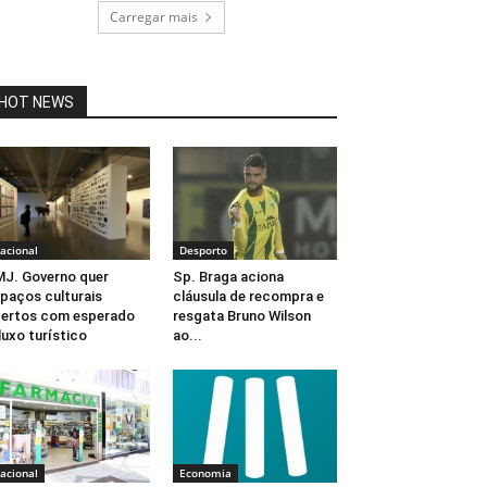
Carregar mais
HOT NEWS
acional
Desporto
J. Governo quer
Sp. Braga aciona
paços culturais
cláusula de recompra e
ertos com esperado
resgata Bruno Wilson
luxo turístico
ao...
acional
Economia