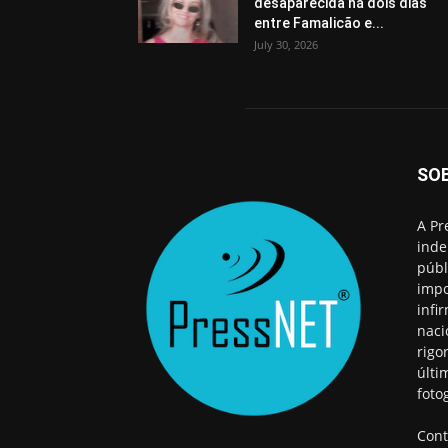
desaparecida há dois dias
entre Famalicão e...
July 30, 2026
SO
A Pr
inde
públ
impo
infi
naci
rigo
últi
foto
Cont