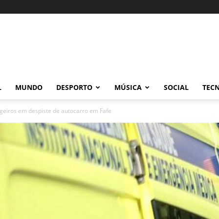
L
MUNDO
DESPORTO
MÚSICA
SOCIAL
TEC
igeiros em despiste de autocarro em Fafe