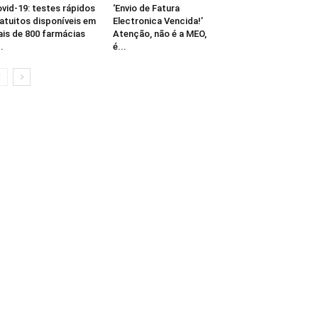
vid-19: testes rápidos
‘Envio de Fatura
atuitos disponíveis em
Electronica Vencida!’
is de 800 farmácias
Atenção, não é a MEO,
..
é...