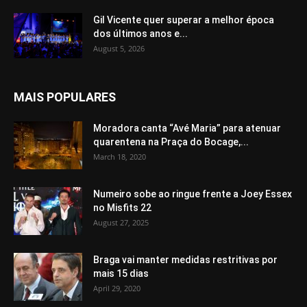
Gil Vicente quer superar a melhor época
dos últimos anos e...
August 5, 2026
MAIS POPULARES
Moradora canta “Avé Maria” para atenuar
quarentena na Praça do Bocage,...
March 18, 2020
Numeiro sobe ao ringue frente a Joey Essex
no Misfits 22
August 27, 2025
Braga vai manter medidas restritivas por
mais 15 dias
April 29, 2020