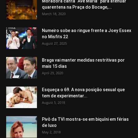
Moradora canta “Avé Maria” para atenuar
quarentena na Praça do Bocage,...
March 18, 2020
Numeiro sobe ao ringue frente a Joey Essex
no Misfits 22
August 27, 2025
Braga vai manter medidas restritivas por
mais 15 dias
April 29, 2020
Esqueça o 69. A nova posição sexual que
tem de experimentar...
August 5, 2018
Pivô da TVI mostra-se em biquíni em férias
de luxo
May 2, 2018