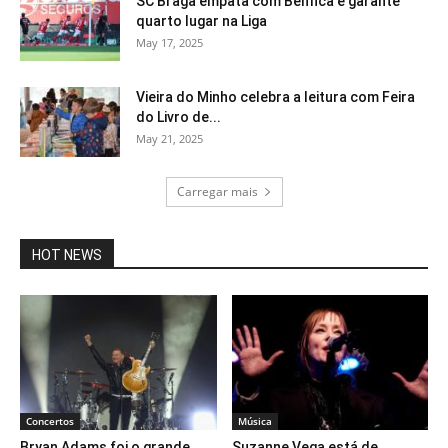
SC Braga empata com Benfica e garante
quarto lugar na Liga
May 17, 2025
Vieira do Minho celebra a leitura com Feira
do Livro de...
May 21, 2025
Carregar mais
HOT NEWS
Concertos
Música
Bryan Adams foi o grande
Suzanne Vega está de