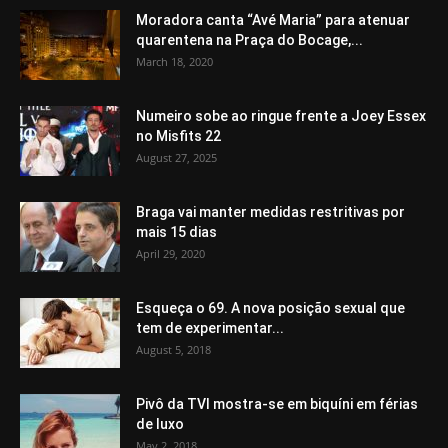
Moradora canta “Avé Maria” para atenuar
quarentena na Praça do Bocage,...
March 18, 2020
Numeiro sobe ao ringue frente a Joey Essex
no Misfits 22
August 27, 2025
Braga vai manter medidas restritivas por
mais 15 dias
April 29, 2020
Esqueça o 69. A nova posição sexual que
tem de experimentar...
August 5, 2018
Pivô da TVI mostra-se em biquíni em férias
de luxo
May 2, 2018