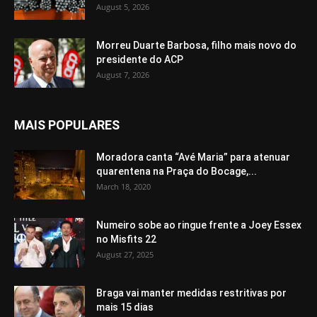
August 5, 2026
Morreu Duarte Barbosa, filho mais novo do
presidente do ACP
August 7, 2026
MAIS POPULARES
Moradora canta “Avé Maria” para atenuar
quarentena na Praça do Bocage,...
March 18, 2020
Numeiro sobe ao ringue frente a Joey Essex
no Misfits 22
August 27, 2025
Braga vai manter medidas restritivas por
mais 15 dias