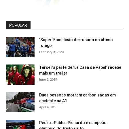
POPULAR
‘Super’ Famalicão derrubado no último
fôlego
February 4, 2020
Terceira parte de ‘La Casa de Papel’ recebe
mais um trailer
June 2, 2019
Duas pessoas morrem carbonizadas em
acidente na A1
April 4, 2018
Pedro…Pablo…Pichardo é campeão
olímpico do triplo salto.