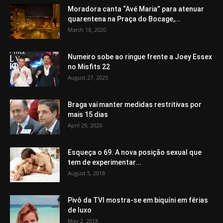
Moradora canta “Avé Maria” para atenuar
quarentena na Praça do Bocage,...
March 18, 2020
Numeiro sobe ao ringue frente a Joey Essex
no Misfits 22
August 27, 2025
Braga vai manter medidas restritivas por
mais 15 dias
April 29, 2020
Esqueça o 69. A nova posição sexual que
tem de experimentar...
August 5, 2018
Pivô da TVI mostra-se em biquíni em férias
de luxo
May 2, 2018