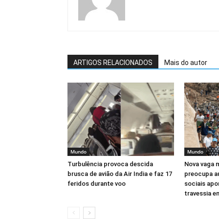
ARTIGOS RELACIONADOS
Mais do autor
Mundo
Mundo
Turbulência provoca descida
Nova vaga m
brusca de avião da Air India e faz 17
preocupa au
feridos durante voo
sociais apo
travessia 