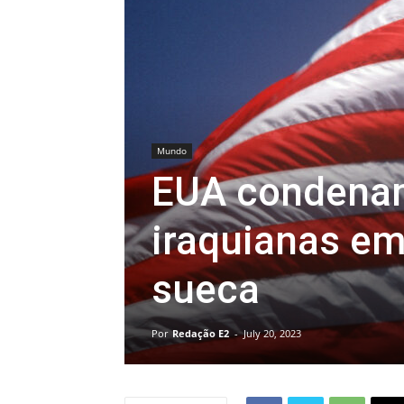
Mundo
EUA condenam
iraquianas e
sueca
Por
Redação E2
-
July 20, 2023