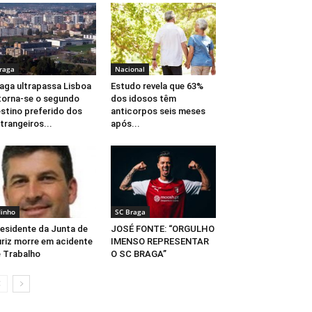
raga
Nacional
aga ultrapassa Lisboa
Estudo revela que 63%
torna-se o segundo
dos idosos têm
stino preferido dos
anticorpos seis meses
trangeiros...
após...
inho
SC Braga
esidente da Junta de
JOSÉ FONTE: “ORGULHO
riz morre em acidente
IMENSO REPRESENTAR
 Trabalho
O SC BRAGA”