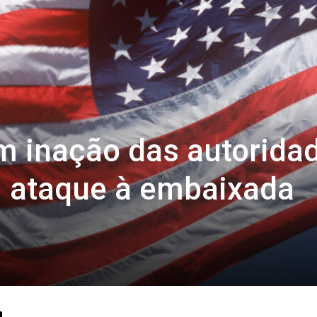
 inação das autorida
m ataque à embaixada