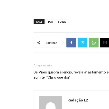
TAGS
EUA
Suecia
Partihar
Artigo anterior
De Vries quebra silêncio, revela afastamento e
admite: “Claro que dói”
Redação E2