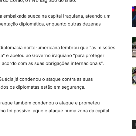
do Corão, o livro sagrado do Islão.
 embaixada sueca na capital iraquiana, ateando um
sentação diplomática, enquanto outras dezenas
 diplomacia norte-americana lembrou que “as missões
ia” e apelou ao Governo iraquiano “para proteger
e acordo com as suas obrigações internacionais”.
Suécia já condenou o ataque contra as suas
odos os diplomatas estão em segurança.
o Iraque também condenou o ataque e prometeu
mo foi possível aquele ataque numa zona da capital