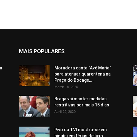
MAIS POPULARES
da
Moradora canta “Avé Maria”
para atenuar quarentena na
Praça do Bocage,...
March 18, 2020
Braga vai manter medidas
restritivas por mais 15 dias
April 29, 2020
Pivô da TVI mostra-se em
biquíni em férias de luxo