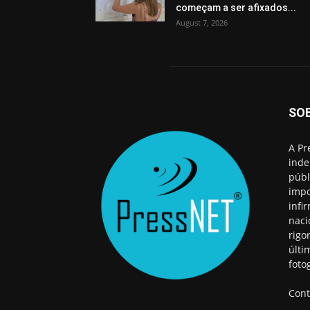
começam a ser afixados...
August 7, 2026
SO
A Pr
inde
públ
impo
infi
naci
rigo
últi
foto
Cont