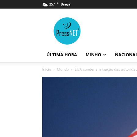
C
25.1
Braga
PressNET
ÚLTIMA HORA
MINHO
NACIONA
Início
Mundo
EUA condenam inação das autoridad