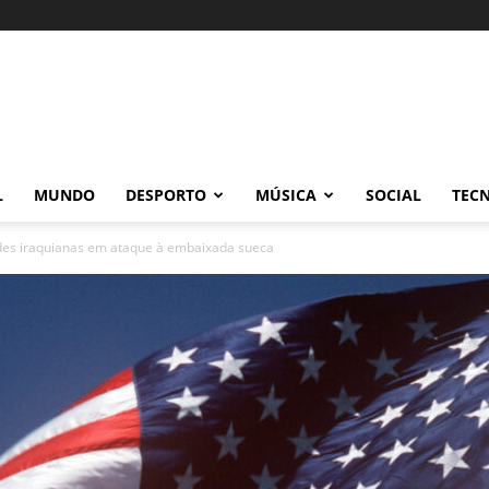
L
MUNDO
DESPORTO
MÚSICA
SOCIAL
TEC
es iraquianas em ataque à embaixada sueca