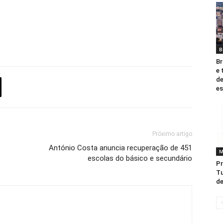
B
Br
e 
de
es
Próximo artigo
António Costa anuncia recuperação de 451
M
escolas do básico e secundário
Pr
Tu
de