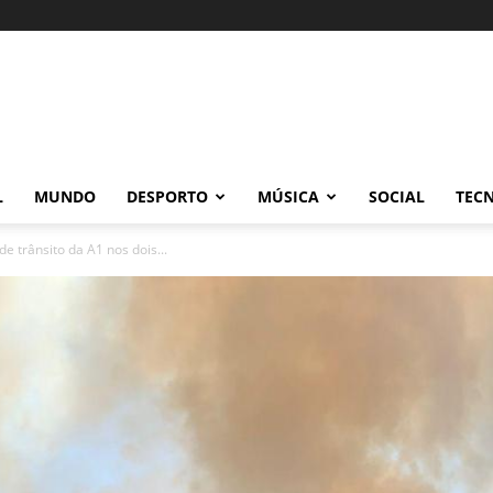
L
MUNDO
DESPORTO
MÚSICA
SOCIAL
TEC
de trânsito da A1 nos dois...