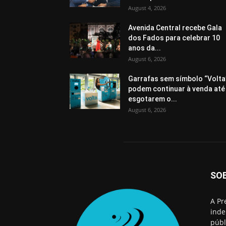
August 4, 2026
Avenida Central recebe Gala
dos Fados para celebrar 10
anos da...
August 6, 2026
Garrafas sem símbolo “Volta
podem continuar à venda até
esgotarem o...
August 6, 2026
SO
A Pr
inde
públ