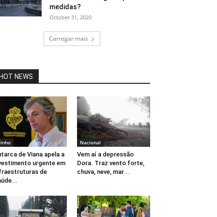
medidas?
October 31, 2020
Carregar mais
HOT NEWS
inho
Nacional
tarca de Viana apela a
Vem aí a depressão
vestimento urgente em
Dora. Traz vento forte,
fraestruturas de
chuva, neve, mar...
úde...