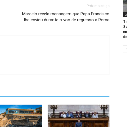
Próximo artigo
Marcelo revela mensagem que Papa Francisco
G
lhe enviou durante o voo de regresso a Roma
Tr
So
em
de