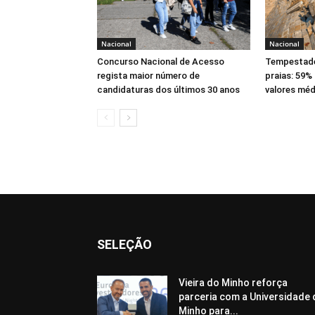
Nacional
Nacional
Concurso Nacional de Acesso
Tempestade
regista maior número de
praias: 59%
candidaturas dos últimos 30 anos
valores méd
SELEÇÃO
Vieira do Minho reforça
parceria com a Universidade
Minho para...