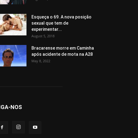
Esqueça o 69. A nova posição
sexual que tem de
experimentar...
August 5, 2018
Bracarense morre em Caminha
após acidente de mota na A28
May 8, 2022
IGA-NOS