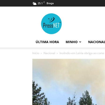
C
25.1
Braga
PressNET
ÚLTIMA HORA
MINHO
NACIONA
Início
Nacional
Incêndio em Leiria obriga ao corte 