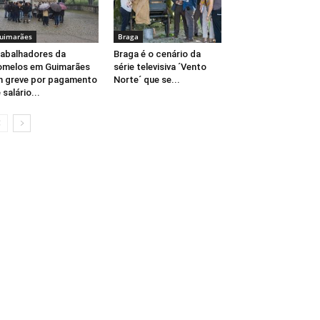
uimarães
Braga
abalhadores da
Braga é o cenário da
melos em Guimarães
série televisiva ´Vento
 greve por pagamento
Norte´ que se...
 salário...