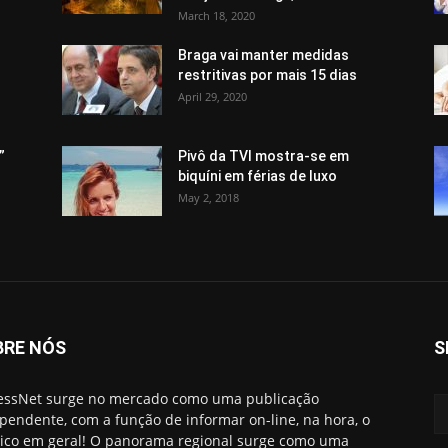
March 18, 2020
Braga vai manter medidas
restritivas por mais 15 dias
April 29, 2020
”
Pivô da TVI mostra-se em
biquíni em férias de luxo
May 2, 2018
BRE NÓS
S
essNet surge no mercado como uma publicação
pendente, com a função de informar on-line, na hora, o
ico em geral! O panorama regional surge como uma