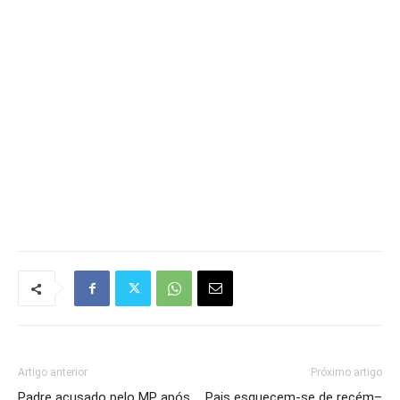
Artigo anterior
Próximo artigo
Padre acusado pelo MP após
Pais esquecem-se de recém–