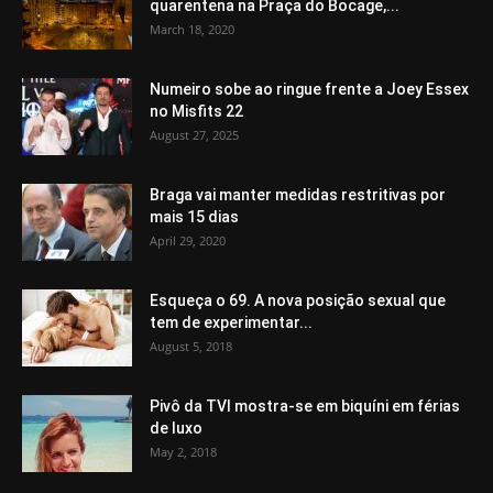
quarentena na Praça do Bocage,...
March 18, 2020
Numeiro sobe ao ringue frente a Joey Essex
no Misfits 22
August 27, 2025
Braga vai manter medidas restritivas por
mais 15 dias
April 29, 2020
Esqueça o 69. A nova posição sexual que
tem de experimentar...
August 5, 2018
Pivô da TVI mostra-se em biquíni em férias
de luxo
May 2, 2018