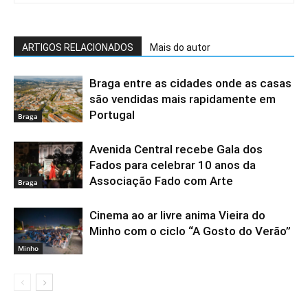
ARTIGOS RELACIONADOS
Mais do autor
Braga entre as cidades onde as casas
são vendidas mais rapidamente em
Portugal
Braga
Avenida Central recebe Gala dos
Fados para celebrar 10 anos da
Associação Fado com Arte
Braga
Cinema ao ar livre anima Vieira do
Minho com o ciclo “A Gosto do Verão”
Minho