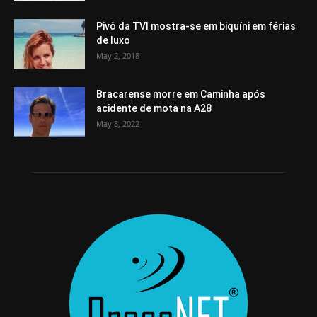
Pivô da TVI mostra-se em biquíni em férias
de luxo
May 2, 2018
Bracarense morre em Caminha após
acidente de mota na A28
May 8, 2022