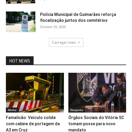
Polícia Municipal de Guimarães reforça
fiscalização juntos dos cemitérios
October 29, 2020
Carregar mais
HOT NEWS
Minho
Desporto
Famalicão: Veículo colide
Órgãos Sociais do Vitória SC
com cabine de portagem da
tomam posse para novo
A3 em Cruz
mandato