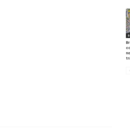
B
B
co
no
tr