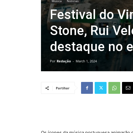
Música
Notícias
Festival do V
Stone, Rui Ve
destaque no 
Por
Redação
-
March 1, 2024
Partihar
Os ícones da música portuguesa animarão 