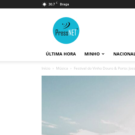
C
30.7
Braga
PressNET
ÚLTIMA HORA
MINHO
NACIONA
Início
Música
Festival do Vinho Douro & Porto: Joss