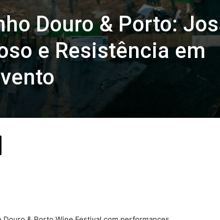
inho Douro & Porto: Jos
loso e Resistência em
evento
o Douro & Porto Wine Festival com performances