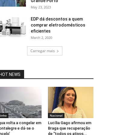
Grande Porto
May 23, 2023
EDP dá descontos a quem
comprar eletrodomésticos
eficientes
March 2, 2020
Carregar mais
HOT NEWS
inho
Nacional
ua volta a congelar em
Lucília Gago afirmou em
ntalegre e dá-se o
Braga que recuperação
incelo’
de “todos os ativos...