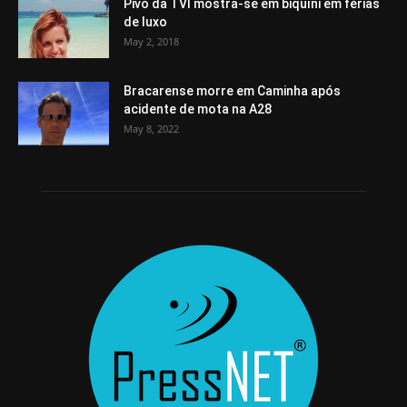
Pivô da TVI mostra-se em biquíni em férias
de luxo
May 2, 2018
Bracarense morre em Caminha após
acidente de mota na A28
May 8, 2022