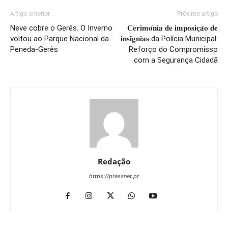
Artigo anterior
Próximo artigo
Neve cobre o Gerês. O Inverno
𝐂𝐞𝐫𝐢𝐦𝐨́𝐧𝐢𝐚 𝐝𝐞 𝐢𝐦𝐩𝐨𝐬𝐢𝐜̧𝐚̃𝐨 𝐝𝐞
voltou ao Parque Nacional da
𝐢𝐧𝐬𝐢́𝐠𝐧𝐢𝐚𝐬 da Polícia Municipal:
Peneda-Gerês
Reforço do Compromisso
com a Segurança Cidadã
Redação
https://pressnet.pt