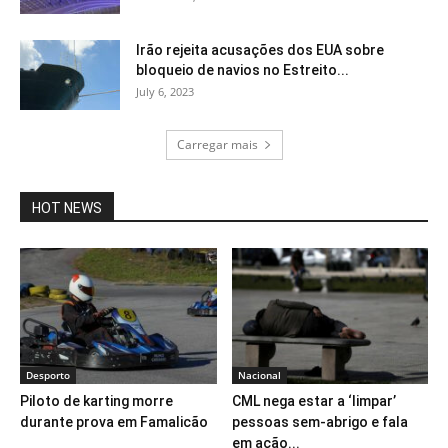
Irão rejeita acusações dos EUA sobre
bloqueio de navios no Estreito...
July 6, 2023
Carregar mais
HOT NEWS
Desporto
Nacional
Piloto de karting morre
CML nega estar a ‘limpar’
durante prova em Famalicão
pessoas sem-abrigo e fala
em ação...