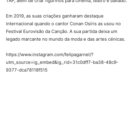
TAP, além de criar figurinos para cinema, teatro e bailado.
Em 2019, as suas criações ganharam destaque
internacional quando o cantor Conan Osíris as usou no
Festival Eurovisão da Canção. A sua partida deixa um
legado marcante no mundo da moda e das artes cénicas.
https://www.instagram.com/felipagarnel/?
utm_source=ig_embed&ig_rid=31c0dff7-ba38-48c9-
9377-dca78118f515