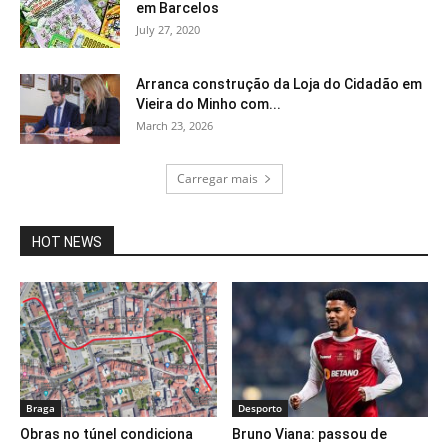
em Barcelos
July 27, 2020
Arranca construção da Loja do Cidadão em
Vieira do Minho com...
March 23, 2026
Carregar mais
HOT NEWS
Braga
Desporto
Obras no túnel condiciona
Bruno Viana: passou de