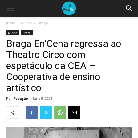
Início
Minho
Braga
Minho
Braga
Braga En’Cena regressa ao
Theatro Circo com
espetáculo da CEA –
Cooperativa de ensino
artístico
Por
Redação
-
June 5, 2024