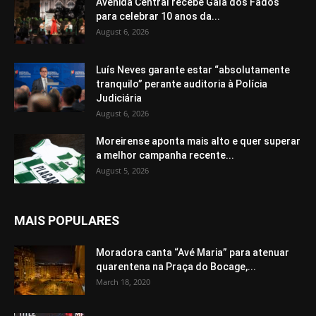
Avenida Central recebe Gala dos Fados
para celebrar 10 anos da...
August 6, 2026
Luís Neves garante estar “absolutamente
tranquilo” perante auditoria à Polícia
Judiciária
August 6, 2026
Moreirense aponta mais alto e quer superar
a melhor campanha recente...
August 5, 2026
MAIS POPULARES
Moradora canta “Avé Maria” para atenuar
quarentena na Praça do Bocage,...
March 18, 2020