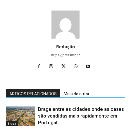
Redação
https://pressnet.pt
ARTIGOS RELACIONADOS
Mais do autor
Braga entre as cidades onde as casas
são vendidas mais rapidamente em
Portugal
Braga