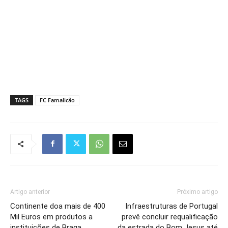
TAGS
FC Famalicão
Artigo anterior
Próximo artigo
Continente doa mais de 400
Infraestruturas de Portugal
Mil Euros em produtos a
prevê concluir requalificação
instituições de Braga
da estrada do Bom Jesus até