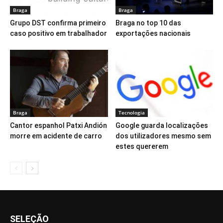
Braga
Braga
Grupo DST confirma primeiro
Braga no top 10 das
caso positivo em trabalhador
exportações nacionais
Braga
Tecnologia
Cantor espanhol Patxi Andión
Google guarda localizações
morre em acidente de carro
dos utilizadores mesmo sem
estes quererem
SELEÇÃO