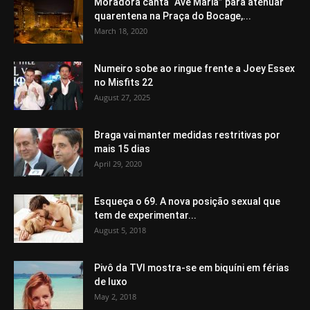
Moradora canta “Avé Maria” para atenuar
quarentena na Praça do Bocage,...
March 18, 2020
Numeiro sobe ao ringue frente a Joey Essex
no Misfits 22
August 27, 2025
Braga vai manter medidas restritivas por
mais 15 dias
April 29, 2020
Esqueça o 69. A nova posição sexual que
tem de experimentar...
August 5, 2018
Pivô da TVI mostra-se em biquíni em férias
de luxo
May 2, 2018