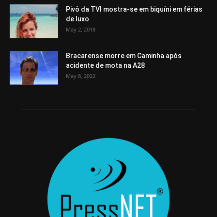
Pivô da TVI mostra-se em biquíni em férias
de luxo
May 2, 2018
Bracarense morre em Caminha após
acidente de mota na A28
May 8, 2022