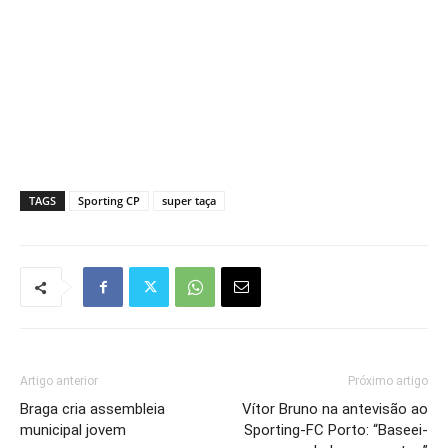
TAGS
Sporting CP
super taça
Artigo anterior
Próximo artigo
Braga cria assembleia
Vítor Bruno na antevisão ao
municipal jovem
Sporting-FC Porto: “Baseei-