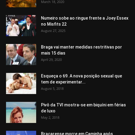
March 18, 2020
Numeiro sobe ao ringue frente a Joey Essex
no Misfits 22
August 27, 2025
Braga vai manter medidas restritivas por
mais 15 dias
April 29, 2020
Esqueça o 69. A nova posição sexual que
tem de experimentar...
August 5, 2018
Pivô da TVI mostra-se em biquíni em férias
de luxo
May 2, 2018
Bracarense morre em Caminha após