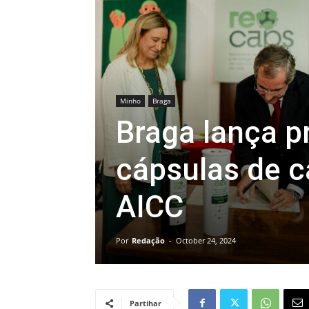
Minho
Braga
Braga lança p
cápsulas de c
AICC
Por
Redação
-
October 24, 2024
Partihar