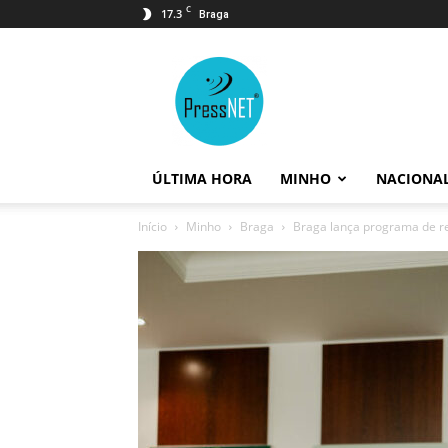
C
17.3
Braga
PressNET
ÚLTIMA HORA
MINHO
NACIONA
Início
Minho
Braga
Braga lança programa de re