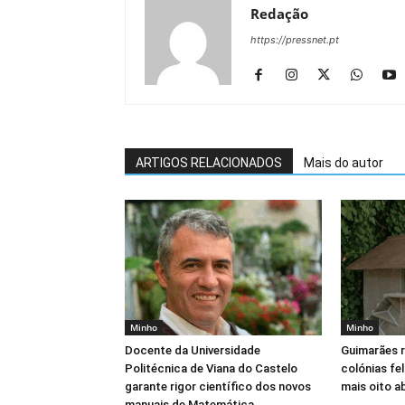
Redação
https://pressnet.pt
ARTIGOS RELACIONADOS
Mais do autor
Minho
Minho
Docente da Universidade
Guimarães 
Politécnica de Viana do Castelo
colónias fe
garante rigor científico dos novos
mais oito a
manuais de Matemática