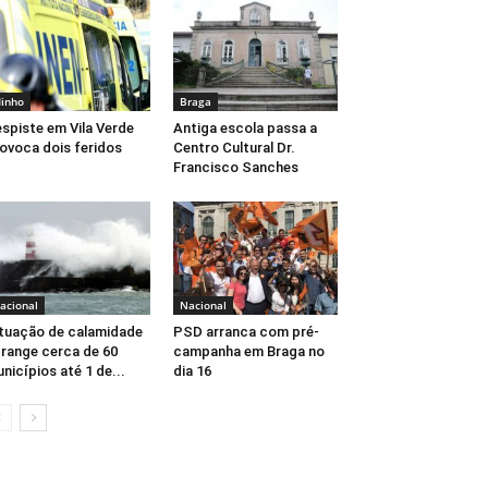
inho
Braga
spiste em Vila Verde
Antiga escola passa a
ovoca dois feridos
Centro Cultural Dr.
Francisco Sanches
acional
Nacional
tuação de calamidade
PSD arranca com pré-
range cerca de 60
campanha em Braga no
nicípios até 1 de...
dia 16