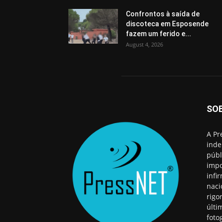
Confrontos à saída de
discoteca em Esposende
fazem um ferido e...
August 4, 2026
SO
A Pr
inde
públ
impo
infi
naci
rigo
últi
foto