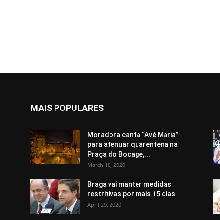
MAIS POPULARES
Moradora canta “Avé Maria”
para atenuar quarentena na
Praça do Bocage,...
March 18, 2020
Braga vai manter medidas
restritivas por mais 15 dias
April 29, 2020