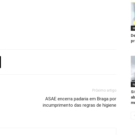
M
De
pr
N
Próximo artigo
Si
ab
ASAE encerra padaria em Braga por
mu
incumprimento das regras de higiene