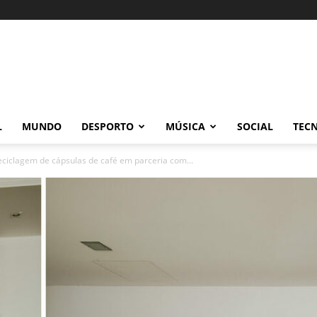
L
MUNDO
DESPORTO
MÚSICA
SOCIAL
TEC
ciclagem de cápsulas de café em parceria com...