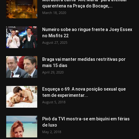
quarentena na Praça do Bocage,...
March 18, 2020
Numeiro sobe ao ringue frente a Joey Essex
no Misfits 22
August 27, 2025
Braga vai manter medidas restritivas por
mais 15 dias
April 29, 2020
Esqueça o 69. A nova posição sexual que
tem de experimentar...
August 5, 2018
Pivô da TVI mostra-se em biquíni em férias
de luxo
May 2, 2018