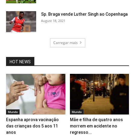
Sp. Braga vende Luther Singh ao Copenhaga
August 18, 2021
Carregar mais
HOT NEWS
Mundo
Mundo
Espanha aprova vacinação
Mãe e filha de quatro anos
das crianças dos 5 aos 11
morrem em acidente no
anos
regresso...