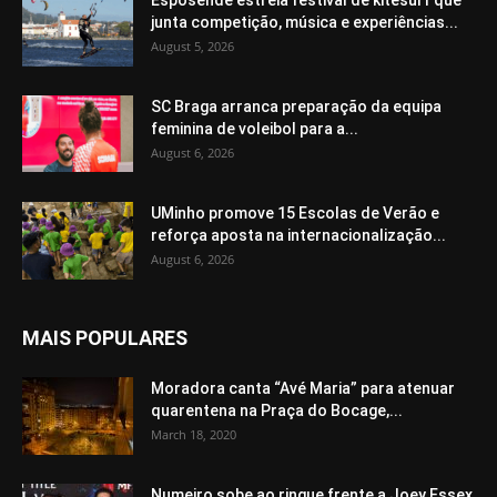
Esposende estreia festival de kitesurf que
junta competição, música e experiências...
August 5, 2026
SC Braga arranca preparação da equipa
feminina de voleibol para a...
August 6, 2026
UMinho promove 15 Escolas de Verão e
reforça aposta na internacionalização...
August 6, 2026
MAIS POPULARES
Moradora canta “Avé Maria” para atenuar
quarentena na Praça do Bocage,...
March 18, 2020
Numeiro sobe ao ringue frente a Joey Essex