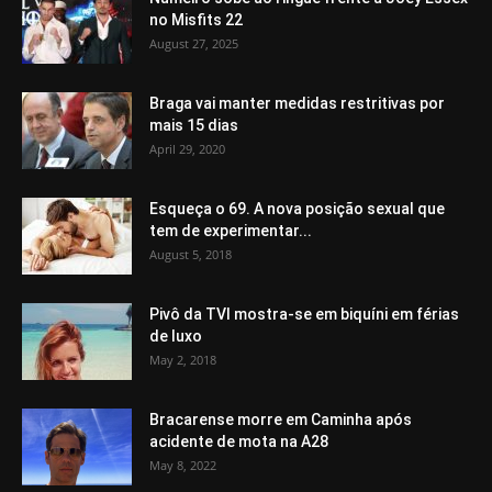
no Misfits 22
August 27, 2025
Braga vai manter medidas restritivas por
mais 15 dias
April 29, 2020
Esqueça o 69. A nova posição sexual que
tem de experimentar...
August 5, 2018
Pivô da TVI mostra-se em biquíni em férias
de luxo
May 2, 2018
Bracarense morre em Caminha após
acidente de mota na A28
May 8, 2022