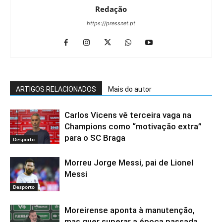
Redação
https://pressnet.pt
ARTIGOS RELACIONADOS
Mais do autor
Carlos Vicens vê terceira vaga na
Champions como “motivação extra”
para o SC Braga
Desporto
Morreu Jorge Messi, pai de Lionel
Messi
Desporto
Moreirense aponta à manutenção,
mas quer superar a época passada