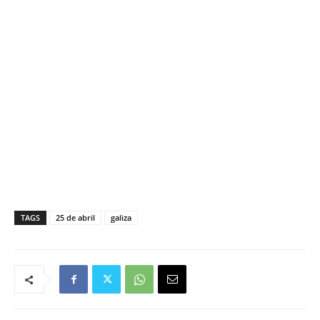
TAGS
25 de abril
galiza