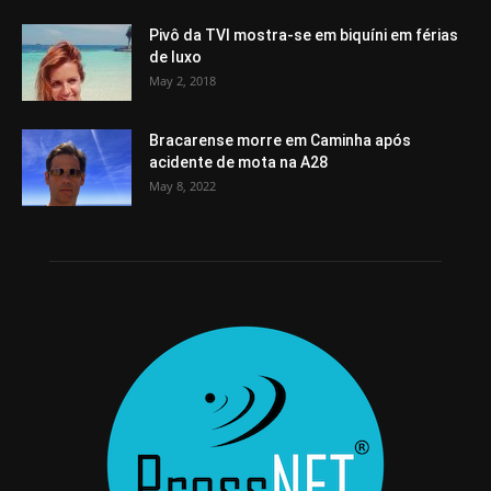
Pivô da TVI mostra-se em biquíni em férias
de luxo
May 2, 2018
Bracarense morre em Caminha após
acidente de mota na A28
May 8, 2022