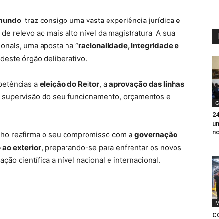
imundo
, traz consigo uma vasta experiência jurídica e
e relevo ao mais alto nível da magistratura. A sua
ionais, uma aposta na “
racionalidade, integridade e
 deste órgão deliberativo.
petências a
eleição do Reitor
, a
aprovação das linhas
 supervisão do seu funcionamento, orçamentos e
G
24
un
no
nho reafirma o seu compromisso com a
governação
o ao exterior
, preparando-se para enfrentar os novos
ção científica a nível nacional e internacional.
M
C