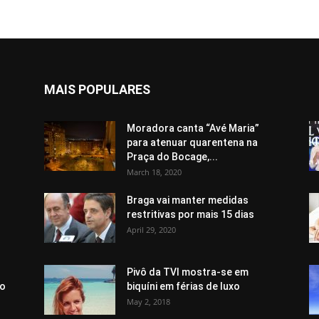
MAIS POPULARES
Moradora canta “Avé Maria”
para atenuar quarentena na
Praça do Bocage,...
March 18, 2020
Braga vai manter medidas
restritivas por mais 15 dias
April 29, 2020
Pivô da TVI mostra-se em
ão
biquíni em férias de luxo
May 2, 2018