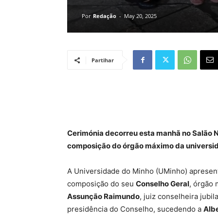
Por
Redação
-
May 20, 2025
Partihar
Cerimónia decorreu esta manhã no Salão N
composição do órgão máximo da universi
A Universidade do Minho (UMinho) apresent
composição do seu
Conselho Geral
, órgão 
Assunção Raimundo
, juiz conselheira jubi
presidência do Conselho, sucedendo a
Alb