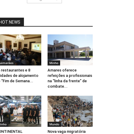
HOT NEWS
uimarães
Minho
 restaurantes e 8
Amares oferece
idades de alojamento
refeições a profissionais
 “Fim de Semana...
na “linha da frente” de
combate...
inho
Mundo
ONTINENTAL
Nova vaga migratória