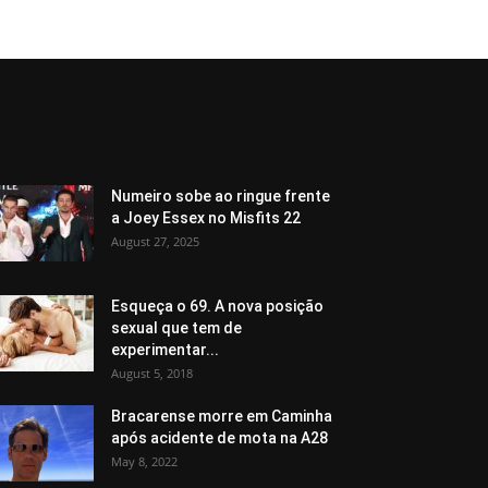
Numeiro sobe ao ringue frente
a Joey Essex no Misfits 22
August 27, 2025
Esqueça o 69. A nova posição
sexual que tem de
experimentar...
August 5, 2018
Bracarense morre em Caminha
após acidente de mota na A28
May 8, 2022