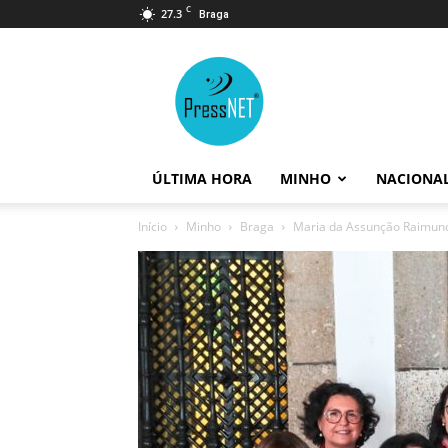
C
27.3
Braga
PressNET
ÚLTIMA HORA
MINHO
NACIONA
Início
Minho
Braga
Maria da Assunção Raimundo