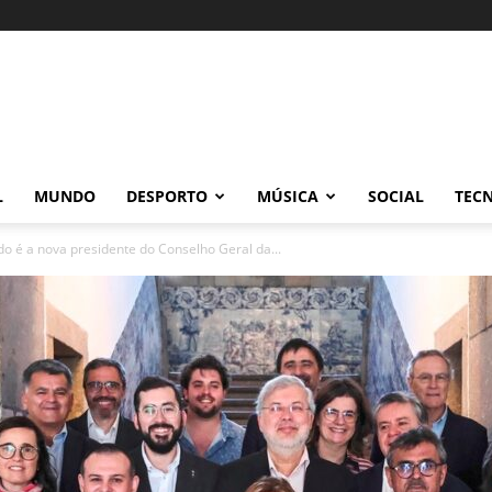
L
MUNDO
DESPORTO
MÚSICA
SOCIAL
TEC
 é a nova presidente do Conselho Geral da...