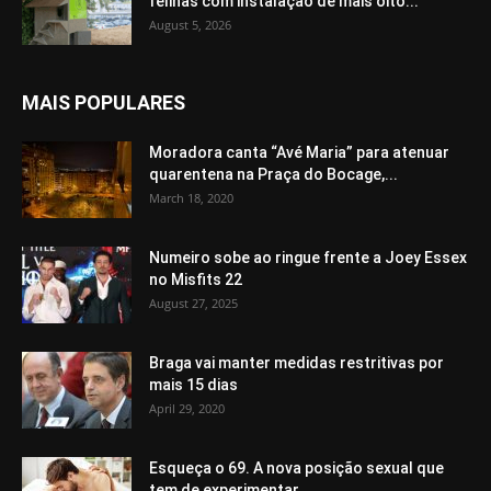
felinas com instalação de mais oito...
August 5, 2026
MAIS POPULARES
Moradora canta “Avé Maria” para atenuar
quarentena na Praça do Bocage,...
March 18, 2020
Numeiro sobe ao ringue frente a Joey Essex
no Misfits 22
August 27, 2025
Braga vai manter medidas restritivas por
mais 15 dias
April 29, 2020
Esqueça o 69. A nova posição sexual que
tem de experimentar...