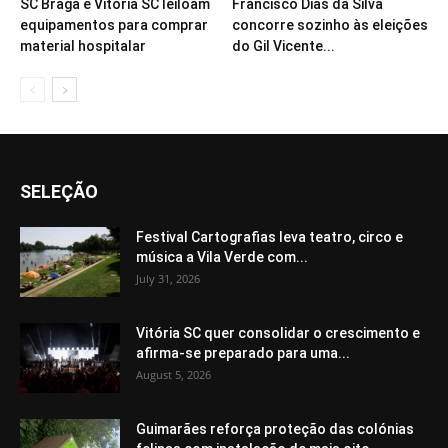
SC Braga e Vitória SC leiloam
Francisco Dias da Silva
equipamentos para comprar
concorre sozinho às eleições
material hospitalar
do Gil Vicente...
SELEÇÃO
Festival Cartografias leva teatro, circo e
música a Vila Verde com...
July 31, 2026
Vitória SC quer consolidar o crescimento e
afirma-se preparado para uma...
August 5, 2026
Guimarães reforça proteção das colónias