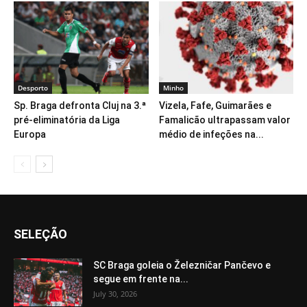
Desporto
Minho
Sp. Braga defronta Cluj na 3.ª
Vizela, Fafe, Guimarães e
pré-eliminatória da Liga
Famalicão ultrapassam valor
Europa
médio de infeções na...
SELEÇÃO
SC Braga goleia o Železničar Pančevo e
segue em frente na...
July 30, 2026