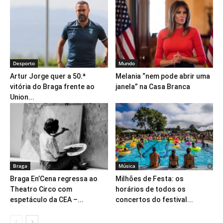
Desporto
Mundo
Artur Jorge quer a 50.ª
Melania “nem pode abrir uma
vitória do Braga frente ao
janela” na Casa Branca
Union...
Braga
Música
Braga En’Cena regressa ao
Milhões de Festa: os
Theatro Circo com
horários de todos os
espetáculo da CEA –...
concertos do festival...