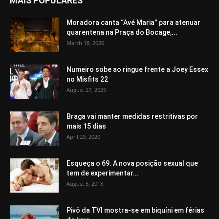
MAIS POPULARES
Moradora canta “Avé Maria” para atenuar
quarentena na Praça do Bocage,...
March 18, 2020
Numeiro sobe ao ringue frente a Joey Essex
no Misfits 22
August 27, 2025
Braga vai manter medidas restritivas por
mais 15 dias
April 29, 2020
Esqueça o 69. A nova posição sexual que
tem de experimentar...
August 5, 2018
Pivô da TVI mostra-se em biquíni em férias