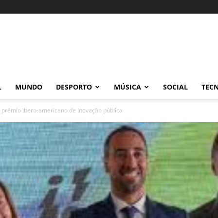
L
MUNDO
DESPORTO
MÚSICA
SOCIAL
TEC
 prémio ibero-americano de inovação pública