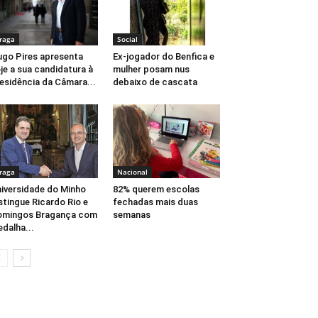
raga
Social
go Pires apresenta
Ex-jogador do Benfica e
je a sua candidatura à
mulher posam nus
esidência da Câmara...
debaixo de cascata
raga
Nacional
iversidade do Minho
82% querem escolas
stingue Ricardo Rio e
fechadas mais duas
omingos Bragança com
semanas
dalha...