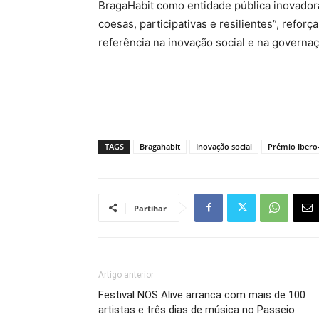
BragaHabit como entidade pública inovado
coesas, participativas e resilientes”, ref
referência na inovação social e na governa
TAGS
Bragahabit
Inovação social
Prémio Ibero
Partihar
Artigo anterior
Festival NOS Alive arranca com mais de 100
artistas e três dias de música no Passeio