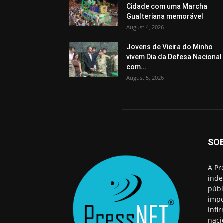
Cidade com uma Marcha
Gualteriana memorável
August 4, 2026
Jovens de Vieira do Minho
vivem Dia da Defesa Nacional
com...
August 5, 2026
SO
A Pr
inde
públ
impo
infi
naci