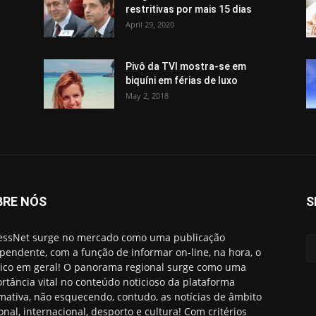
restritivas por mais 15 dias
April 29, 2020
Pivô da TVI mostra-se em
biquíni em férias de luxo
May 2, 2018
BRE NÓS
S
essNet surge no mercado como uma publicação
pendente, com a função de informar on-line, na hora, o
ico em geral! O panorama regional surge como uma
rtância vital no conteúdo noticioso da plataforma
rmativa, não esquecendo, contudo, as notícias de âmbito
onal, internacional, desporto e cultura! Com critérios