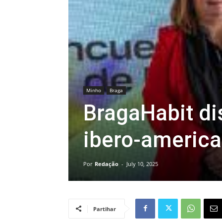
Minho
Braga
BragaHabit di
ibero-america
Por
Redação
-
July 10, 2025
Partihar