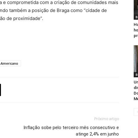
ra e comprometida com a criação de comunidades mais
orçando também a posição de Braga como “cidade de
B
ção de proximidade”.
Hu
ho
pr
-Americano
B
Un
di
D
Me
Próximo artigo
Inflação sobe pelo terceiro mês consecutivo e
atinge 2,4% em junho