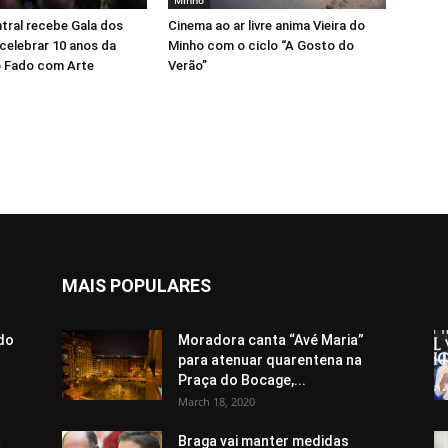
tral recebe Gala dos
Cinema ao ar livre anima Vieira do
celebrar 10 anos da
Minho com o ciclo “A Gosto do
 Fado com Arte
Verão”
MAIS POPULARES
do
Moradora canta “Avé Maria”
para atenuar quarentena na
Praça do Bocage,...
March 18, 2020
a
Braga vai manter medidas