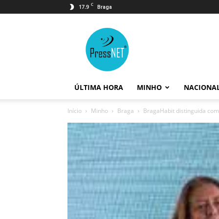
C
17.9
Braga
PressNET
ÚLTIMA HORA
MINHO
NACIONA
Início
Minho
Braga
BragaHabit distinguida com