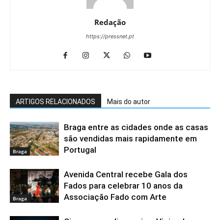
Redação
https://pressnet.pt
ARTIGOS RELACIONADOS
Mais do autor
Braga entre as cidades onde as casas
são vendidas mais rapidamente em
Portugal
Braga
Avenida Central recebe Gala dos
Fados para celebrar 10 anos da
Associação Fado com Arte
Braga