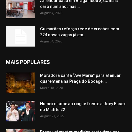
Arrendar casa em Braga ficou 8,2% mais
caro num ano, mas...
August 4, 2026
Guimarães reforça rede de creches com
224 novas vagas já em...
August 4, 2026
MAIS POPULARES
Moradora canta “Avé Maria” para atenuar
quarentena na Praça do Bocage,...
March 18, 2020
Numeiro sobe ao ringue frente a Joey Essex
no Misfits 22
August 27, 2025
Braga vai manter medidas restritivas por