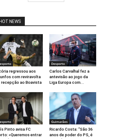
HOT NEWS
esporto
Desporto
tória regressou aos
Carlos Carvalhal fez a
iunfos com reviravolta
antevisão ao jogo da
 recepção ao Boavista
Liga Europa com...
esporto
Guimarães
ís Pinto avisa FC
Ricardo Costa: “São 36
rto: «Queremos entrar
anos de poder do PS, é