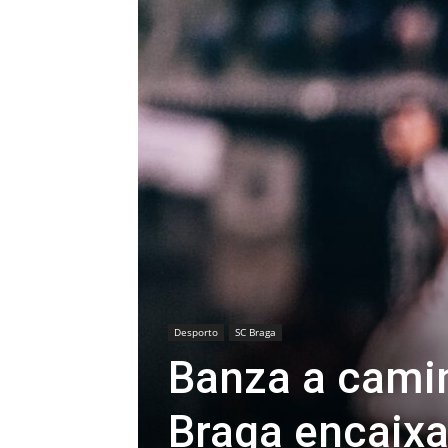
Desporto
SC Braga
Banza a camin
Braga encaixa