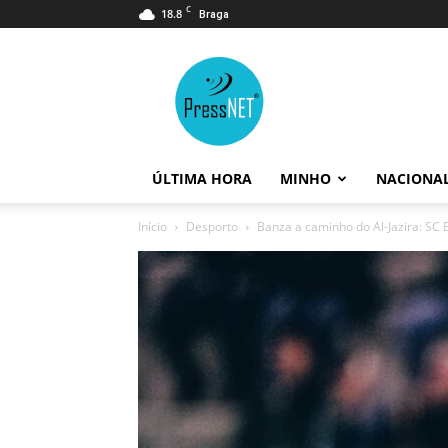
C
18.8
Braga
PressNET
ÚLTIMA HORA
MINHO
NACIONA
Início
Desporto
Banza a caminho do Al-Jazira: SC 