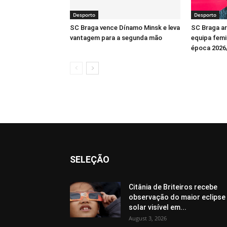
Desporto
Desporto
SC Braga vence Dínamo Minsk e leva
SC Braga a
vantagem para a segunda mão
equipa femin
época 2026
SELEÇÃO
Citânia de Briteiros recebe
observação do maior eclipse
solar visível em...
August 3, 2026