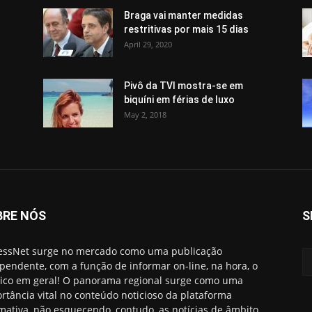
Braga vai manter medidas
restritivas por mais 15 dias
April 29, 2020
Pivô da TVI mostra-se em
biquíni em férias de luxo
May 2, 2018
BRE NÓS
S
essNet surge no mercado como uma publicação
pendente, com a função de informar on-line, na hora, o
ico em geral! O panorama regional surge como uma
rtância vital no conteúdo noticioso da plataforma
rmativa, não esquecendo, contudo, as notícias de âmbito