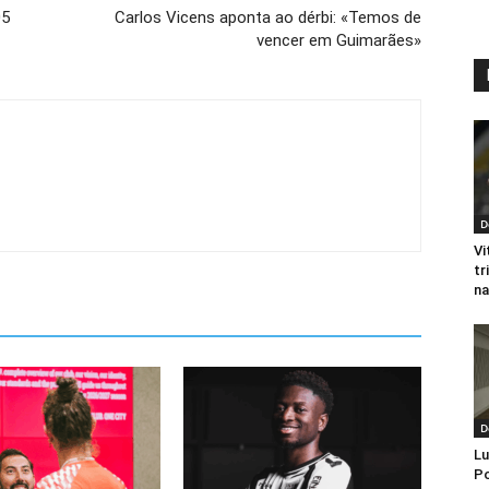
05
Carlos Vicens aponta ao dérbi: «Temos de
vencer em Guimarães»
D
Vi
tr
na
D
Lu
Po