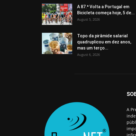
A 87.ª Volta a Portugal em
Bicicleta começa hoje, 5 de...
August 5, 2026
Topo da pirâmide salarial
quadruplicou em dez anos,
mas um terço...
August 6, 2026
SO
A Pr
inde
públ
impo
infi