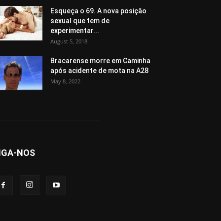
Esqueça o 69. A nova posição
sexual que tem de
experimentar...
August 5, 2018
Bracarense morre em Caminha
após acidente de mota na A28
May 8, 2022
IGA-NOS