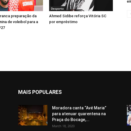
em
Desporto
rranca preparação da
Ahmed Sidibe reforça Vitória SC
ina de voleibol para a
por empréstimo
/27
MAIS POPULARES
Moradora canta “Avé Maria”
para atenuar quarentena na
Praça do Bocage,...
March 18, 2020