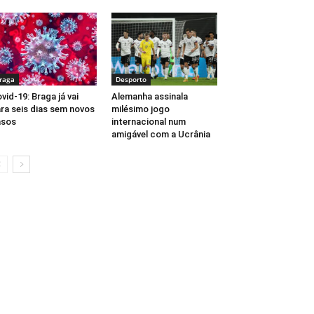
raga
Desporto
vid-19: Braga já vai
Alemanha assinala
ra seis dias sem novos
milésimo jogo
asos
internacional num
amigável com a Ucrânia