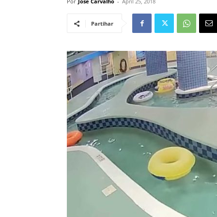
Por
José Carvalho
-
April 25, 2018
Partihar