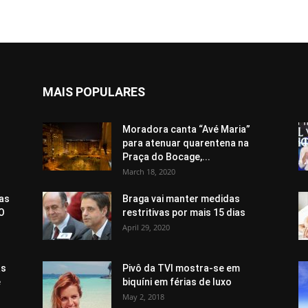
MAIS POPULARES
Moradora canta “Avé Maria”
para atenuar quarentena na
Praça do Bocage,...
March 18, 2020
pas
Braga vai manter medidas
“O
restritivas por mais 15 dias
April 29, 2020
as
Pivô da TVI mostra-se em
e
biquíni em férias de luxo
May 2, 2018