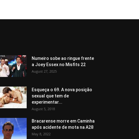
Numeiro sobe ao ringue frente
a Joey Essex no Misfits 22
August 27, 2025
Esqueça o 69. A nova posição
sexual que tem de
experimentar...
August 5, 2018
Bracarense morre em Caminha
após acidente de mota na A28
May 8, 2022