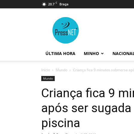
C
20.7
Braga
PressNET
ÚLTIMA HORA
MINHO
NACIONA
Início
Mundo
Criança fica 9 minutos submersa ap
Mundo
Criança fica 9 
após ser sugada
piscina