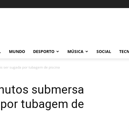
L
MUNDO
DESPORTO
MÚSICA
SOCIAL
TEC
ós ser sugada por tubagem de piscina
minutos submersa
 por tubagem de