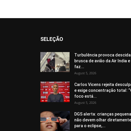
SELEÇÃO
Turbulência provoca descida
brusca de avião da Air India e
faz...
August 5, 2026
Carlos Vicens rejeita descul
e exige concentração total: 
foco está...
August 5, 2026
DGS alerta: crianças pequen
não devem olhar diretament
para o eclipse,...