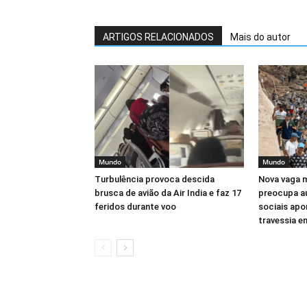
ARTIGOS RELACIONADOS
Mais do autor
Mundo
Mundo
Turbulência provoca descida
Nova vaga m
brusca de avião da Air India e faz 17
preocupa au
feridos durante voo
sociais apo
travessia 