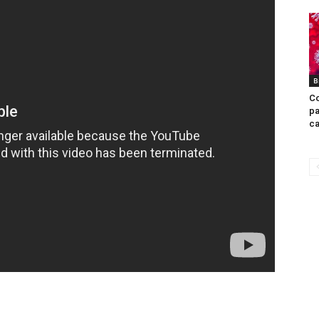
B
Co
pa
c