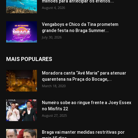
milhões para antecipar os efeitos...
August 4, 2026
Vengaboys e Chico da Tina prometem
grande festa no Braga Summer...
July 30, 2026
MAIS POPULARES
Moradora canta “Avé Maria” para atenuar
quarentena na Praça do Bocage,...
March 18, 2020
Numeiro sobe ao ringue frente a Joey Essex
no Misfits 22
August 27, 2025
Braga vai manter medidas restritivas por