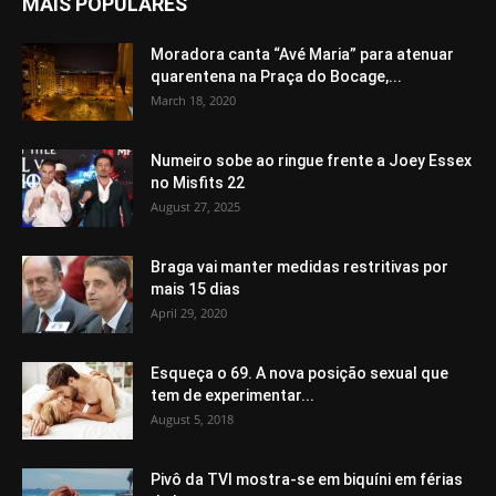
MAIS POPULARES
Moradora canta “Avé Maria” para atenuar
quarentena na Praça do Bocage,...
March 18, 2020
Numeiro sobe ao ringue frente a Joey Essex
no Misfits 22
August 27, 2025
Braga vai manter medidas restritivas por
mais 15 dias
April 29, 2020
Esqueça o 69. A nova posição sexual que
tem de experimentar...
August 5, 2018
Pivô da TVI mostra-se em biquíni em férias