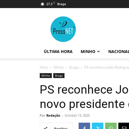
C
27.3
Braga
PressNET
ÚLTIMA HORA
MINHO
NACIONA
Início
Minho
Braga
PS reconhece João Rodrigu
Minho
Braga
PS reconhece J
novo presidente
Por
Redação
-
October 13, 2025
Partihar