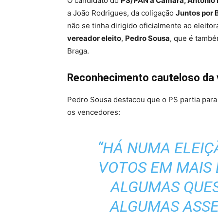
O candidato do
PS/PAN à Câmara, António
a João Rodrigues, da coligação
Juntos por 
não se tinha dirigido oficialmente ao eleit
vereador eleito
,
Pedro Sousa
, que é també
Braga.
Reconhecimento cauteloso da v
Pedro Sousa destacou que o PS partia para
os vencedores:
“HÁ NUMA ELEIÇ
VOTOS EM MAIS 
ALGUMAS QUES
ALGUMAS ASSE