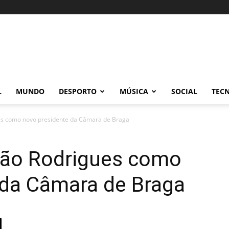
L
MUNDO
DESPORTO
MÚSICA
SOCIAL
TEC
es como novo presidente da Câmara de Braga
oão Rodrigues como
 da Câmara de Braga