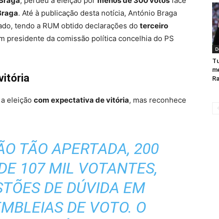
 Braga
, perdeu a eleição por
menos de 300 votos
face
Braga
. Até à publicação desta notícia, António Braga
orado, tendo a RUM obtido declarações do
terceiro
m presidente da comissão política concelhia do PS
D
Tu
me
itória
Ra
 a eleição
com expectativa de vitória
, mas reconhece
ÃO TÃO APERTADA, 200
DE 107 MIL VOTANTES,
TÕES DE DÚVIDA EM
MBLEIAS DE VOTO. O