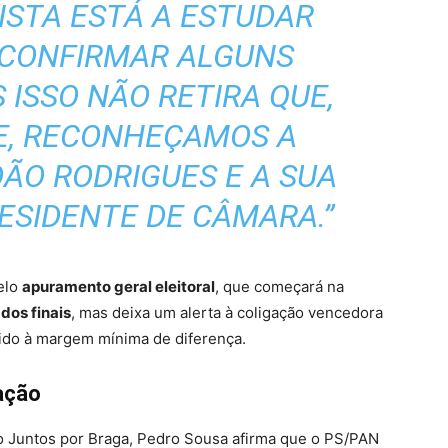
ISTA ESTÁ A ESTUDAR
ECONFIRMAR ALGUNS
 ISSO NÃO RETIRA QUE,
JE, RECONHEÇAMOS A
OÃO RODRIGUES E A SUA
ESIDENTE DE CÂMARA.”
elo
apuramento geral eleitoral
, que começará na
ados finais
, mas deixa um alerta à coligação vencedora
vido à margem mínima de diferença.
ação
ão Juntos por Braga, Pedro Sousa afirma que o PS/PAN