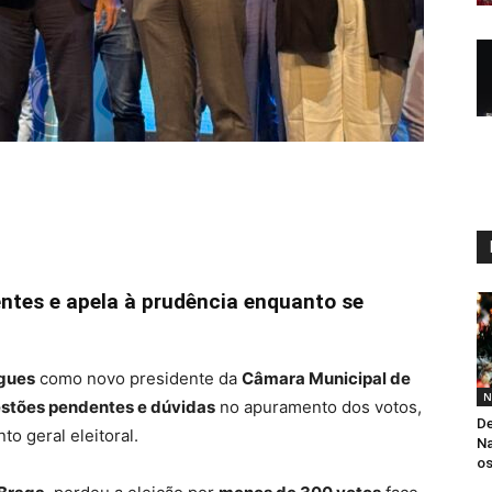
entes e apela à prudência enquanto se
gues
como novo presidente da
Câmara Municipal de
N
stões pendentes e dúvidas
no apuramento dos votos,
De
o geral eleitoral.
Na
os